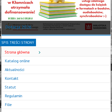
Filia w Skrzydlowie
Informujemy, że filia w Skr
w dniach 22 - 31 lipca 2026 
SPIS TREŚCI STRONY
Strona główna
Katalog online
Aktualności
Kontakt
Statut
Regulamin
Filie