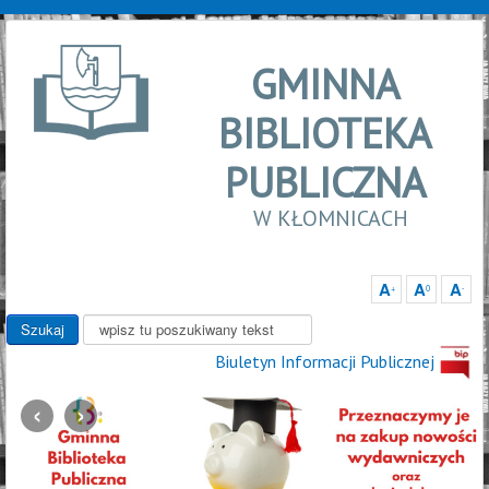
GMINNA
BIBLIOTEKA
PUBLICZNA
W KŁOMNICACH
A
A
A
+
0
-
Wyszukaj
Szukaj
Biuletyn Informacji Publicznej
‹
›